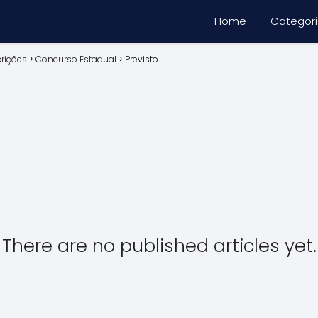
Home
Categor
crições
Concurso Estadual
Previsto
There are no published articles yet.