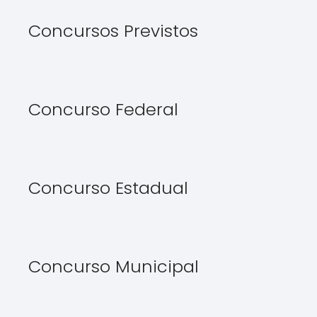
s
q
Concursos Previstos
u
i
s
a
Concurso Federal
r
Concurso Estadual
Concurso Municipal